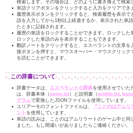
検索します。その場合は、どのように書き換えて検索
単語クリアボタンをクリックすると入力をクリアでき
履歴表示ボタンをクリックすると、検索履歴を表示でき
語を入力してから1秒以上経過するか、表示された単
たときに記録されます。
履歴の単語をロックすることができます。ロックした
ロックした単語のみを表示することもできます。
翻訳ノートをクリックすると、エスペラントの文章を
後ボタンを押すと、マウスオーバー・マウスクリック
を読むことができます。
この辞書について
辞書データは、
エスペラント小辞典
を使用させていた
は、辞書本体（
pejvo.txt
）と説明書（
gvidilo.txt
,
legu
グラム
で変換したJSONファイルを使用しています。
ユリアーモのフォントファイルは、
『ことのはアムリ
ント
を使用しています。
単語の読みは、ことのはアムリラートのゲーム中と同
ました。もし間違いがありましたらご連絡ください。