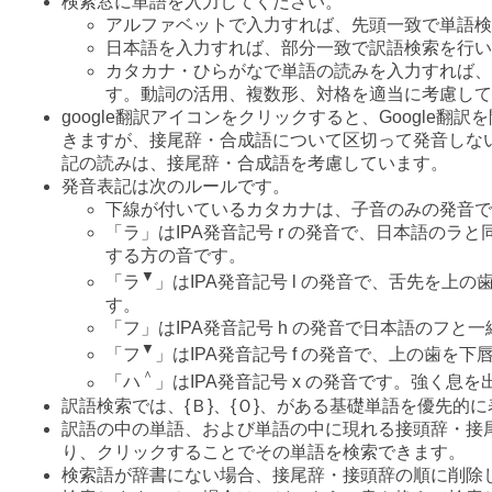
検索窓に単語を入力してください。
アルファベットで入力すれば、先頭一致で単語検
日本語を入力すれば、部分一致で訳語検索を行い
カタカナ・ひらがなで単語の読みを入力すれば、
す。動詞の活用、複数形、対格を適当に考慮して
google翻訳アイコンをクリックすると、Google翻
きますが、接尾辞・合成語について区切って発音しない
記の読みは、接尾辞・合成語を考慮しています。
発音表記は次のルールです。
下線が付いているカタカナは、子音のみの発音で
「ラ」はIPA発音記号 r の発音で、日本語のラ
する方の音です。
▼
「ラ
」はIPA発音記号 l の発音で、舌先を上
す。
「フ」はIPA発音記号 h の発音で日本語のフと
▼
「フ
」はIPA発音記号 f の発音で、上の歯を
＾
「ハ
」はIPA発音記号 x の発音です。強く息
訳語検索では、{Ｂ}、{Ｏ}、がある基礎単語を優先的
訳語の中の単語、および単語の中に現れる接頭辞・接
り、クリックすることでその単語を検索できます。
検索語が辞書にない場合、接尾辞・接頭辞の順に削除