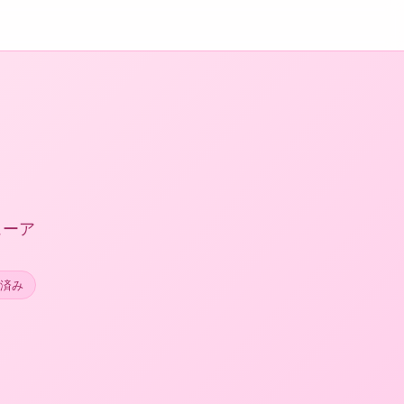
ューア
済み