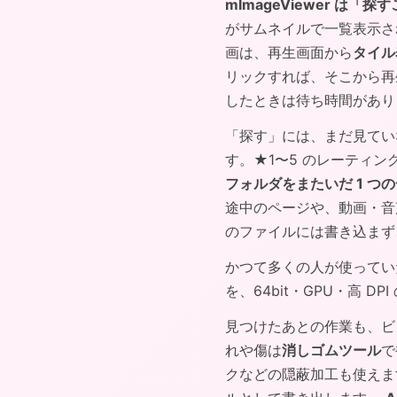
mImageViewer は「
がサムネイルで一覧表示されま
画は、再生画面から
タイル
リックすれば、そこから再
したときは待ち時間があり
「探す」には、まだ見てい
す。★1〜5 のレーティ
フォルダをまたいだ 1 つ
途中のページや、動画・音
のファイルには書き込まず
かつて多くの人が使っていた 
を、64bit・GPU・高 D
見つけたあとの作業も、ビ
れや傷は
消しゴムツール
で
クなどの隠蔽加工も使え