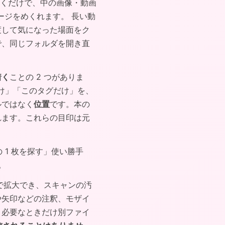
くだけで、中の画像・動画
ージをめくれます。 長い動
渡して気になった場面をク
で、同じフォルダを開き直
着く
ことの 2 つがありま
だけ」「このタグだけ」を、
ルではなく
位置
です。本の
れます。これらの目印は元
 1 枚を探す」使い勝手
。
で拡大でき、スキャンの汚
や矢印などの注釈、モザイ
、必要なときだけ別ファイ