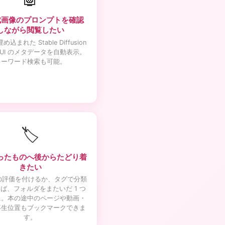
生成画像のプロンプトを確認
しながら閲覧したい
め込まれた Stable Diffusion
fyUI のメタデータを自動表示。
キーワード検索も可能。
🏷️
ったものへ後からたどり着
きたい
 の評価を付けるか、タグで分類
ば、フォルダをまたいだ 1 つ
に。本の途中のページや動画・
再生位置もブックマークできま
す。