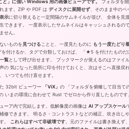
探すこと」に強い Windows 用の画像ビューアです。
フォルダを開
す。ZIP や PDF は
ディスクに展開せず
、そのまま中のペ
表示
に切り替えると一定間隔のサムネイルが並び、 全体を見
生できます。 一度表示したサムネイルはキャッシュされるの
ません。
ないものを
見つける
ことと、一度見たものに
もう一度たどり
ングを付けるか、タグで分類しておけば、 「★5 を付けたもの
の一覧
として呼び出せます。 ブックマークが覚えるのはファイ
声の 気になった箇所に印を付けておくと、次はそこへ直接戻
、 いつでも付け直せます。
32bit ビューワー
「ViX」
の 「フォルダを俯瞰して目当ての
PI の いまの環境に合わせて Rust でゼロから作り直したものです
ューア内で完結します。低解像度の画像は
AI アップスケール
補修できます。 明るさ・コントラストなどの補正、吹き出し
ます。
これらはすべて非破壊です
。元のファイルは書き換えず