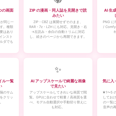
つの画面
ZIP の漫画・同人誌を見開きで読
AI 
みたい
声が同じ一
ZIP・CBZ は展開せずそのまま、
PNG に埋
す。種類
RAR・7z・LZH にも対応。見開き・右
/ Com
要はあり
→左読み・余白の自動トリムに対応
加インスト
し、続きのページから再開できます。
ルダでも
✨
イル一覧
AI アップスケールで綺麗な画像
気に入
い
で見たい
隔のサム
アップスケールしてきれいな画質で閲
★1〜5
をクリッ
覧。GPUに合わせて軽量 / 高画質を選
しておけ
。
べ、モデル自動選択や手動切り替えに
の一覧
も対応。
音声の