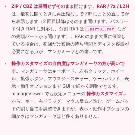
ZIP / CBZ は展開せずそのまま
開けます。
RAR / 7z / LZH
は、最初に開くときに再圧縮なしで ZIP にまとめ直してか
ら表示します（2 回目以降はそのまま開けます。パスワー
ド付き RAR に対応し、分割 RAR は
など
.part01.rar
の先頭パートから開けます）。RAR のまま大量に保管し
ている場合は、初回だけ変換の待ち時間とディスク容量が
必要になる点が、マンガミーヤとの違いです。
操作カスタマイズの自由度はマンガミーヤの方が高いで
す。
マンガミーヤはキーボード、左右クリック、ホイー
ル、拡張ボタン、マウスジェスチャー、ゲームパッド、表
示・動作オプションまで GUI で細かく調整できます。
mImageViewer でも設定メニューの
操作カスタマイズ…
から、キー、右ドラッグ、マウス戻る／進む、ゲームパッ
ドの割り当てを調整できますが、表示・動作オプションの
細かさはマンガミーヤほど多くありません。