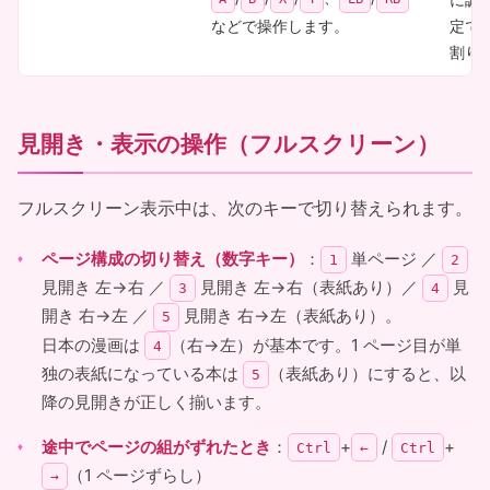
などで操作します。
定で
割り
見開き・表示の操作（フルスクリーン）
フルスクリーン表示中は、次のキーで切り替えられます。
ページ構成の切り替え（数字キー）
：
単ページ ／
1
2
見開き 左→右 ／
見開き 左→右（表紙あり）／
見
3
4
開き 右→左 ／
見開き 右→左（表紙あり）。
5
日本の漫画は
（右→左）が基本です。1 ページ目が単
4
独の表紙になっている本は
（表紙あり）にすると、以
5
降の見開きが正しく揃います。
途中でページの組がずれたとき
：
+
/
+
Ctrl
←
Ctrl
（1 ページずらし）
→