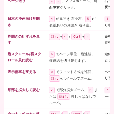
ページ送り
、マウスホイール、画
右→
←
→
反転
面左右クリック。
日本の漫画向け見開
が見開き 右→左、
が
〜
4
5
1
き
表紙ありの見開き 右→左。
り替
見開きの組ずれを直
+
/
+
途中
Ctrl
←
Ctrl
→
す
覧中
縦スクロール/横スク
でページ単位、縦連結、
連結
6
ロール風に読む
とし
横連結を切り替えます。
表示倍率を変える
でフィット方式を巡回。
ペー
0
り替
+ホイールでズーム。
Ctrl
細部を拡大して読む
で部分拡大ズーム。
ま
は
Z
M
Z
たは
押しっぱなしで
ーペ
Shift
ルーペ。
次の本・前の本へ移
+
/
+
ツリー