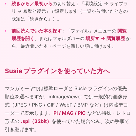
続きから／最初から
の切り替え：「環境設定 → ライブラ
リ → 履歴と復元」で設定します（一覧から開いたときの
既定は「続きから」）。
前回読んでいた本を探す
：「ファイル」メニューの
閲覧
履歴を開く
、またはフォルダバーの
場所▼ → 閲覧履歴
か
ら、最近開いた本・ページを新しい順に開けます。
Susie プラグインを使っていた方へ
マンガミーヤでは標準ローダと Susie プラグインの優先
順位を選べますが、mImageViewer では一般的な画像形
式（JPEG / PNG / GIF / WebP / BMP など）は内蔵デコ
ーダーで表示します。
PI / MAG / PIC
などの特殊・レトロ
形式の
.spi（32bit）
を使っていた場合のみ、次の手順で
引き継げます。