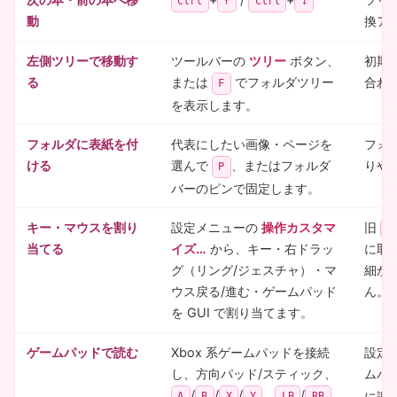
Ctrl
↑
Ctrl
↓
動
換ア
左側ツリーで移動す
ツールバーの
ツリー
ボタン、
初期
る
または
でフォルダツリー
合わ
F
を表示します。
フォルダに表紙を付
代表にしたい画像・ページを
フォル
ける
選んで
、またはフォルダ
りや
P
バーのピンで固定します。
キー・マウスを割り
設定メニューの
操作カスタマ
旧
k
当てる
イズ…
から、キー・右ドラッ
に取
グ（リング/ジェスチャ）・マ
細か
ウス戻る/進む・ゲームパッド
ん。
を GUI で割り当てます。
ゲームパッドで読む
Xbox 系ゲームパッドを接続
設定
し、方向パッド/スティック、
ムパ
/
/
/
、
/
に調
A
B
X
Y
LB
RB