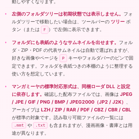
動しやすくなります。
左側のフォルダツリーは初期状態では表示しません。
フォ
ルダツリーで移動したい場合は、ツールバーの
ツリー
ボ
タン（または
）で左側に表示できます。
F
フォルダにも表紙のようなサムネイルを出せます。
フォル
ダ・ZIP・PDF の代表サムネイルは自動で選ばれますが、
好きな画像やページを
キーやフォルダバーのピンで固
P
定できます。フォルダを表紙つきの本棚のように整理する
使い方を想定しています。
マンガミーヤの標準対応形式は、同梱ローダ DLL と設定
に依存します。
確認した配布ファイルでは、画像は
JPEG
/ JPE / GIF / PNG / BMP / JPEG2000（JP2 / J2K）
、
アーカイブは
LZH / ZIP / RAR / PDF / CBZ / CBR / CBL
が標準の対象です。読み取り可能ファイルの一覧には
や
も含まれますが、漫画画像・書庫とは用
.mmt
.txt
途が異なります。