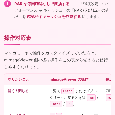
RAR を毎回確認なしで変換する
―― 「環境設定 → パ
フォーマンス → キャッシュ」の「RAR / 7z / LZH の処
理」を
確認せずキャッシュを作成する
にします。
操作対応表
マンガミーヤで操作をカスタマイズしていた方は、
mImageViewer 側の標準操作をこの表から覚えると移行
しやすくなります。
やりたいこと
mImageViewer の操作
補足
開く / 閉じる
一覧で
またはダブル
ZIP
Enter
クリック。戻るときは
/
Esc
BS
/
。
Enter
BS