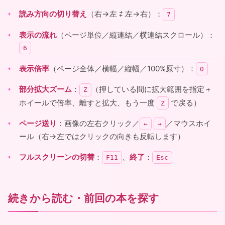
読み方向の切り替え
（右→左 ⇄ 左→右）：
7
表示の流れ
（ページ単位／縦連結／横連結スクロール）：
6
表示倍率
（ページ全体／横幅／縦幅／100%原寸）：
0
部分拡大ズーム
：
（押している間に拡大範囲を指定＋
Z
ホイールで倍率、離すと拡大、もう一度
で戻る）
Z
ページ送り
：画像の左右クリック／
／マウスホイ
←
→
ール（右→左ではクリックの向きも反転します）
フルスクリーンの切替
：
、
終了
：
F11
Esc
続きから読む・前回の本を探す