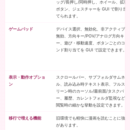
ッグ/長押し/同時押し、ホイール、拡張
ボタン、ジェスチャーを GUI で割り当
てられます。
ゲームパッド
デバイス選択、無効化、非アクティブ時
無効、方向キー/POV/アナログ方向キ
ー、遊び・移動速度、ボタンごとのコマ
ンド割り当てを GUI で設定できます。
表示・動作オプショ
スクロールバー、サブフォルダサムネイ
ン
ル、読み込み時テキスト表示、フルスク
リーン時のカーソル/最前面/タスクバ
ー、履歴、カレントフォルダ監視など、
閲覧時の細かな挙動を設定できます。
移行で増える機能
旧環境でも軽快に漫画を読むことに強み
があります。