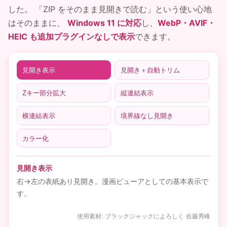
した。 「ZIP をそのまま見開きで読む」という使い心地
はそのままに、
Windows 11 に対応
し、
WebP・AVIF・
HEIC も追加プラグインなしで表示
できます。
見開き表示
見開き＋自動トリム
Zキー部分拡大
縦連結表示
横連結表示
境界線なし見開き
カラー化
見開き表示
右→左の表紙あり見開き。漫画ビューアとしての基本表示で
す。
使用素材: ブラックジャックによろしく 佐藤秀峰